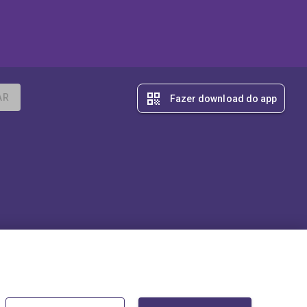
qr_code
AR
Fazer download do app